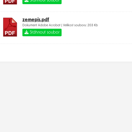
Stáhnout soubor
zemepis.pdf
Dokument Adobe Acrobat | Velikost souboru: 203 Kb
Stáhnout soubor