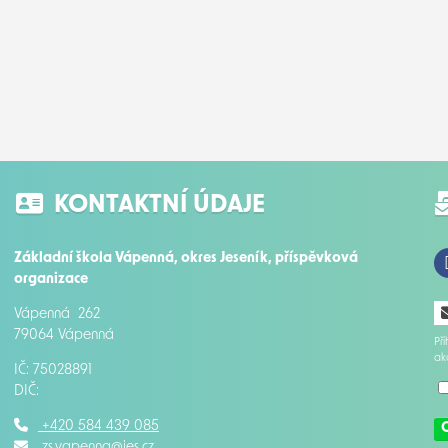
KONTAKTNÍ ÚDAJE
Základní škola Vápenná, okres Jeseník, příspěvková
organizace
Vápenná 262
79064 Vápenná
Př
ak
IČ: 75028891
DIČ:
+420 584 439 085
zs.vapenna@jes.cz