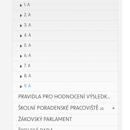
1. A
2. A
3. A
4. A
5. A
6. A
7. A
8. A
9. A
PRAVIDLA PRO HODNOCENÍ VÝSLEDKŮ VZDĚLÁVÁNÍ ŽÁKŮ
ŠKOLNÍ PORADENSKÉ PRACOVIŠTĚ
(4)
ŽÁKOVSKÝ PARLAMENT