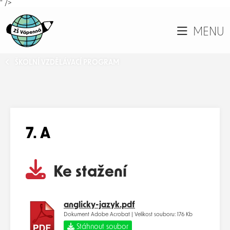
" />
MENU
ŠKOLNÍ VZDĚLÁVACÍ PROGRAM
7. A
Ke stažení
anglicky-jazyk.pdf
Dokument Adobe Acrobat | Velikost souboru: 176 Kb
Stáhnout soubor