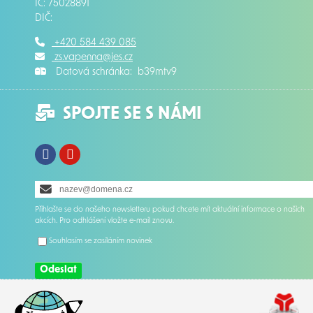
IČ: 75028891
DIČ:
+420 584 439 085
zs.vapenna@jes.cz
Datová schránka: b39mtv9
SPOJTE SE S NÁMI
Facebook
Instagram
Přihlašte se do našeho newsletteru pokud chcete mít aktuální informace o našich
akcích. Pro odhlášení vložte e-mail znovu.
Souhlasím se zasíláním novinek
Odeslat