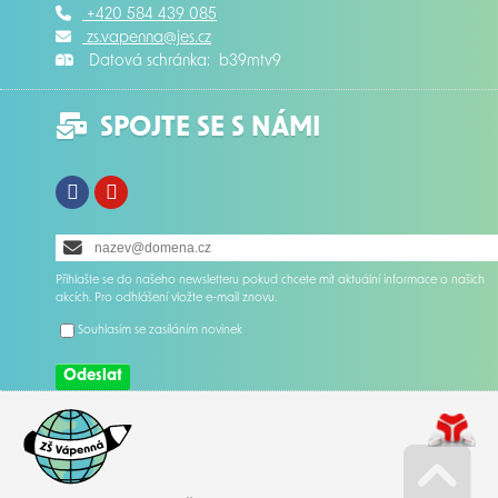
+420 584 439 085
zs.vapenna@jes.cz
Datová schránka: b39mtv9
SPOJTE SE S NÁMI
Facebook
Instagram
Přihlašte se do našeho newsletteru pokud chcete mít aktuální informace o našich
akcích. Pro odhlášení vložte e-mail znovu.
Souhlasím se zasíláním novinek
Odeslat