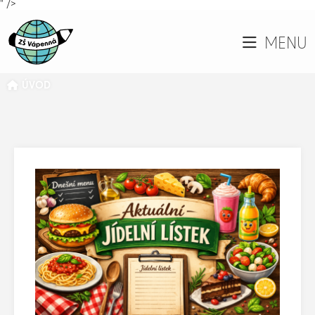
" />
MENU
ÚVOD