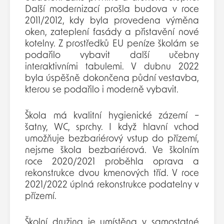
Další modernizací prošla budova v roce
2011/2012, kdy byla provedena výměna
oken, zateplení fasády a přistavění nové
kotelny. Z prostředků EU peníze školám se
podařilo vybavit další učebny
interaktivními tabulemi. V dubnu 2022
byla úspěšně dokončena půdní vestavba,
kterou se podařilo i moderně vybavit.
Škola má kvalitní hygienické zázemí –
šatny, WC, sprchy. I když hlavní vchod
umožňuje bezbariérový vstup do přízemí,
nejsme škola bezbariérová. Ve školním
roce 2020/2021 proběhla oprava a
rekonstrukce dvou kmenových tříd. V roce
2021/2022 úplná rekonstrukce podatelny v
přízemí.
Školní družina je umístěna v samostatné