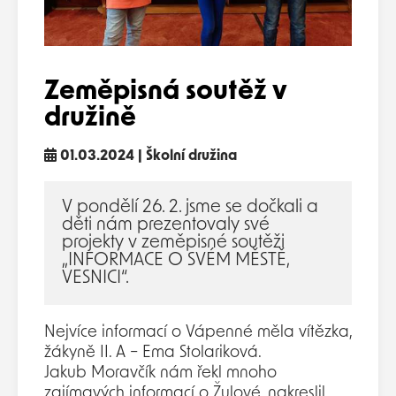
Zeměpisná soutěž v
družině
01.03.2024 | Školní družina
V pondělí 26. 2. jsme se dočkali a
děti nám prezentovaly své
projekty v zeměpisné soutěži
„INFORMACE O SVÉM MĚSTĚ,
VESNICI“.
Nejvíce informací o Vápenné měla vítězka,
žákyně II. A – Ema Stolariková.
Jakub Moravčík nám řekl mnoho
zajímavých informací o Žulové, nakreslil