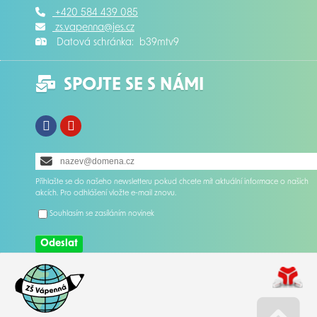
+420 584 439 085
zs.vapenna@jes.cz
Datová schránka: b39mtv9
SPOJTE SE S NÁMI
Facebook
Instagram
Přihlašte se do našeho newsletteru pokud chcete mít aktuální informace o našich
akcích. Pro odhlášení vložte e-mail znovu.
Souhlasím se zasíláním novinek
Odeslat